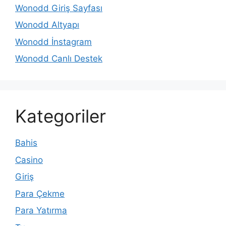
Wonodd Giriş Sayfası
Wonodd Altyapı
Wonodd İnstagram
Wonodd Canlı Destek
Kategoriler
Bahis
Casino
Giriş
Para Çekme
Para Yatırma