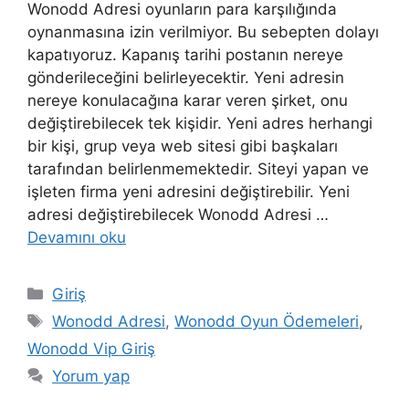
Wonodd Adresi oyunların para karşılığında
oynanmasına izin verilmiyor. Bu sebepten dolayı
kapatıyoruz. Kapanış tarihi postanın nereye
gönderileceğini belirleyecektir. Yeni adresin
nereye konulacağına karar veren şirket, onu
değiştirebilecek tek kişidir. Yeni adres herhangi
bir kişi, grup veya web sitesi gibi başkaları
tarafından belirlenmemektedir. Siteyi yapan ve
işleten firma yeni adresini değiştirebilir. Yeni
adresi değiştirebilecek Wonodd Adresi …
Devamını oku
Kategoriler
Giriş
Etiketler
Wonodd Adresi
,
Wonodd Oyun Ödemeleri
,
Wonodd Vip Giriş
Yorum yap