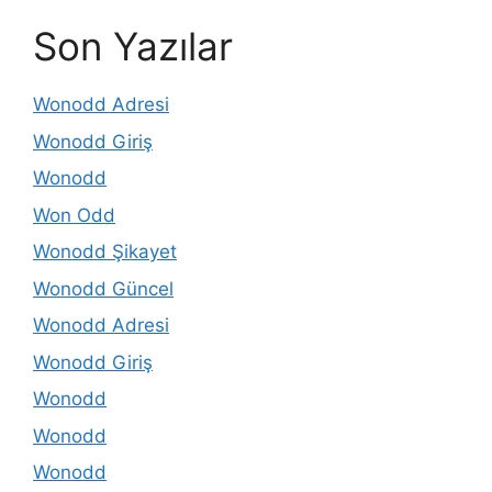
Son Yazılar
Wonodd Adresi
Wonodd Giriş
Wonodd
Won Odd
Wonodd Şikayet
Wonodd Güncel
Wonodd Adresi
Wonodd Giriş
Wonodd
Wonodd
Wonodd