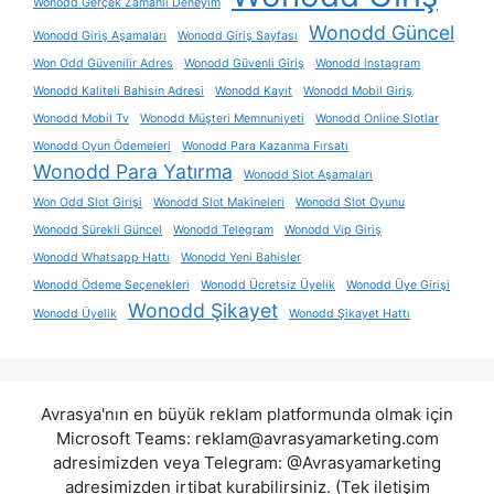
Wonodd Gerçek Zamanlı Deneyim
Wonodd Güncel
Wonodd Giriş Aşamaları
Wonodd Giriş Sayfası
Won Odd Güvenilir Adres
Wonodd Güvenli Giriş
Wonodd instagram
Wonodd Kaliteli Bahisin Adresi
Wonodd Kayıt
Wonodd Mobil Giriş
Wonodd Mobil Tv
Wonodd Müşteri Memnuniyeti
Wonodd Online Slotlar
Wonodd Oyun Ödemeleri
Wonodd Para Kazanma Fırsatı
Wonodd Para Yatırma
Wonodd Slot Aşamaları
Won Odd Slot Girişi
Wonodd Slot Makineleri
Wonodd Slot Oyunu
Wonodd Sürekli Güncel
Wonodd Telegram
Wonodd Vip Giriş
Wonodd Whatsapp Hattı
Wonodd Yeni Bahisler
Wonodd Ödeme Seçenekleri
Wonodd Ücretsiz Üyelik
Wonodd Üye Girişi
Wonodd Şikayet
Wonodd Üyelik
Wonodd Şikayet Hattı
Avrasya'nın en büyük reklam platformunda olmak için
Microsoft Teams:
reklam@avrasyamarketing.com
adresimizden veya Telegram: @Avrasyamarketing
adresimizden irtibat kurabilirsiniz. (Tek iletişim