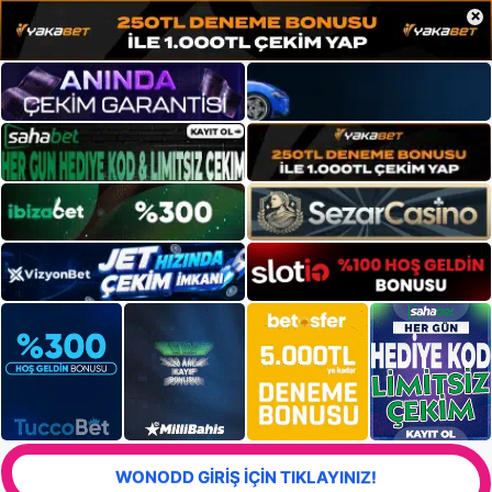
×
WONODD GİRİŞ İÇİN TIKLAYINIZ!