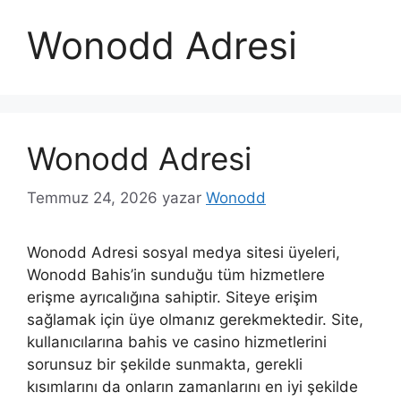
Wonodd Adresi
Wonodd Adresi
Temmuz 24, 2026
yazar
Wonodd
Wonodd Adresi sosyal medya sitesi üyeleri,
Wonodd Bahis’in sunduğu tüm hizmetlere
erişme ayrıcalığına sahiptir. Siteye erişim
sağlamak için üye olmanız gerekmektedir. Site,
kullanıcılarına bahis ve casino hizmetlerini
sorunsuz bir şekilde sunmakta, gerekli
kısımlarını da onların zamanlarını en iyi şekilde