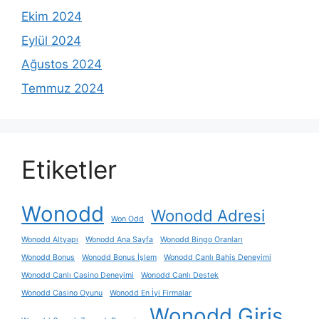
Ekim 2024
Eylül 2024
Ağustos 2024
Temmuz 2024
Etiketler
Wonodd
Wonodd Adresi
Won Odd
Wonodd Altyapı
Wonodd Ana Sayfa
Wonodd Bingo Oranları
Wonodd Bonus
Wonodd Bonus İşlem
Wonodd Canlı Bahis Deneyimi
Wonodd Canlı Casino Deneyimi
Wonodd Canlı Destek
Wonodd Casino Oyunu
Wonodd En İyi Firmalar
Wonodd Giriş