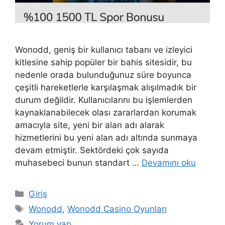
Wonodd, geniş bir kullanıcı tabanı ve izleyici
kitlesine sahip popüler bir bahis sitesidir, bu
nedenle orada bulunduğunuz süre boyunca
çeşitli hareketlerle karşılaşmak alışılmadık bir
durum değildir. Kullanıcılarını bu işlemlerden
kaynaklanabilecek olası zararlardan korumak
amacıyla site, yeni bir alan adı alarak
hizmetlerini bu yeni alan adı altında sunmaya
devam etmiştir. Sektördeki çok sayıda
muhasebeci bunun standart …
Devamını oku
Kategoriler
Giriş
Etiketler
Wonodd
,
Wonodd Casino Oyunları
Yorum yap