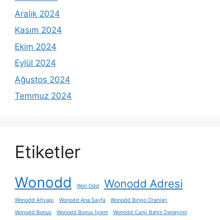
Aralık 2024
Kasım 2024
Ekim 2024
Eylül 2024
Ağustos 2024
Temmuz 2024
Etiketler
Wonodd
Wonodd Adresi
Won Odd
Wonodd Altyapı
Wonodd Ana Sayfa
Wonodd Bingo Oranları
Wonodd Bonus
Wonodd Bonus İşlem
Wonodd Canlı Bahis Deneyimi