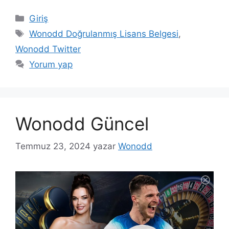
Kategoriler
Giriş
Etiketler
Wonodd Doğrulanmış Lisans Belgesi
,
Wonodd Twitter
Yorum yap
Wonodd Güncel
Temmuz 23, 2024
yazar
Wonodd