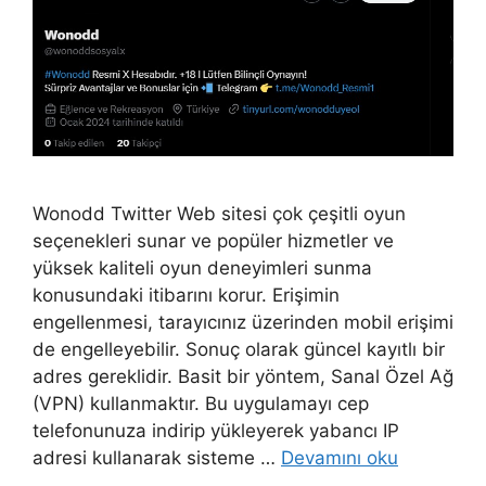
Wonodd Twitter Web sitesi çok çeşitli oyun
seçenekleri sunar ve popüler hizmetler ve
yüksek kaliteli oyun deneyimleri sunma
konusundaki itibarını korur. Erişimin
engellenmesi, tarayıcınız üzerinden mobil erişimi
de engelleyebilir. Sonuç olarak güncel kayıtlı bir
adres gereklidir. Basit bir yöntem, Sanal Özel Ağ
(VPN) kullanmaktır. Bu uygulamayı cep
telefonunuza indirip yükleyerek yabancı IP
adresi kullanarak sisteme …
Devamını oku