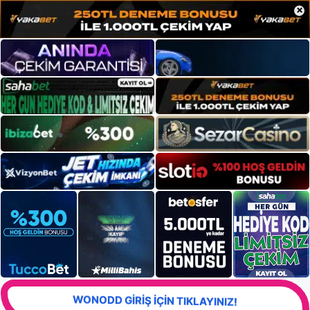
×
WONODD GİRİŞ İÇİN TIKLAYINIZ!