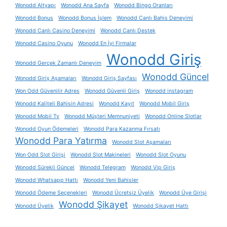
Wonodd Altyapı
Wonodd Ana Sayfa
Wonodd Bingo Oranları
Wonodd Bonus
Wonodd Bonus İşlem
Wonodd Canlı Bahis Deneyimi
Wonodd Canlı Casino Deneyimi
Wonodd Canlı Destek
Wonodd Casino Oyunu
Wonodd En İyi Firmalar
Wonodd Giriş
Wonodd Gerçek Zamanlı Deneyim
Wonodd Güncel
Wonodd Giriş Aşamaları
Wonodd Giriş Sayfası
Won Odd Güvenilir Adres
Wonodd Güvenli Giriş
Wonodd instagram
Wonodd Kaliteli Bahisin Adresi
Wonodd Kayıt
Wonodd Mobil Giriş
Wonodd Mobil Tv
Wonodd Müşteri Memnuniyeti
Wonodd Online Slotlar
Wonodd Oyun Ödemeleri
Wonodd Para Kazanma Fırsatı
Wonodd Para Yatırma
Wonodd Slot Aşamaları
Won Odd Slot Girişi
Wonodd Slot Makineleri
Wonodd Slot Oyunu
Wonodd Sürekli Güncel
Wonodd Telegram
Wonodd Vip Giriş
Wonodd Whatsapp Hattı
Wonodd Yeni Bahisler
Wonodd Ödeme Seçenekleri
Wonodd Ücretsiz Üyelik
Wonodd Üye Girişi
Wonodd Şikayet
Wonodd Üyelik
Wonodd Şikayet Hattı