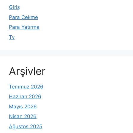
Giriş
Para Çekme
Para Yatırma
Tv
Arşivler
Temmuz 2026
Haziran 2026
Mayıs 2026
Nisan 2026
Ağustos 2025