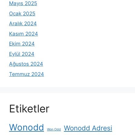
Mayıs 2025
Ocak 2025
Aralık 2024
Kasım 2024
Ekim 2024
Eylül 2024
Ağustos 2024
Temmuz 2024
Etiketler
Wonodd
Wonodd Adresi
Won Odd