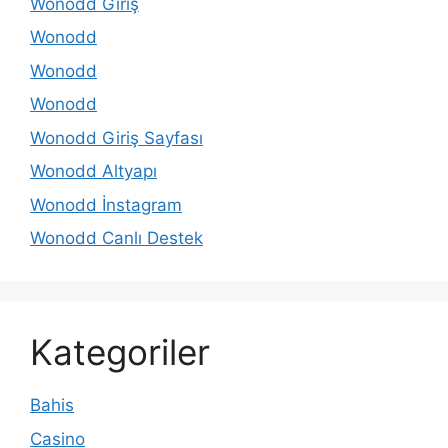
Wonodd Giriş
Wonodd
Wonodd
Wonodd
Wonodd Giriş Sayfası
Wonodd Altyapı
Wonodd İnstagram
Wonodd Canlı Destek
Kategoriler
Bahis
Casino