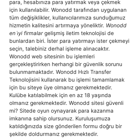
para, hesabınıza para yatırmak veya çekmek
için kullanılabilir. Wonodd tarafından uygulanan
tüm değişiklikler, kullanıcılarımıza sunduğumuz
hizmetin kalitesini artırmaya yöneliktir.
Wonodd
en i̇yi firmalar
gelişmiş iletim teknolojisi de
bunlardan biri. İster para yatırmayı ister çekmeyi
seçin, talebiniz derhal işleme alınacaktır.
Wonodd web sitesinin bu işlemleri
gerçekleştirirken herhangi bir güvenlik sorunu
bulunmamaktadır. Wonodd Hızlı Transfer
Teknolojisini kullanarak bu işlemi tamamlamak
için bu siteye üye olmanız gerekmektedir.
Kulübe katılabilmek için en az 18 yaşında
olmanız gerekmektedir. Wonodd sitesi güvenli
mi? Sitede oyun oynayarak para kazanma
imkanına sahip olursunuz. Kuruluşumuza
katıldığınızda size gönderilen formu doğru bir
şekilde doldurmanız gerekmektedir.