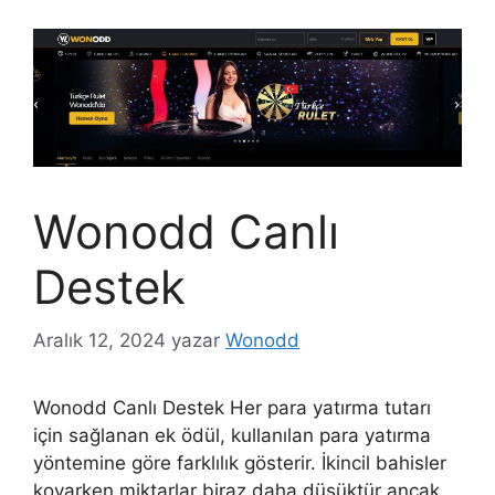
Wonodd Canlı
Destek
Aralık 12, 2024
yazar
Wonodd
Wonodd Canlı Destek Her para yatırma tutarı
için sağlanan ek ödül, kullanılan para yatırma
yöntemine göre farklılık gösterir. İkincil bahisler
koyarken miktarlar biraz daha düşüktür ancak