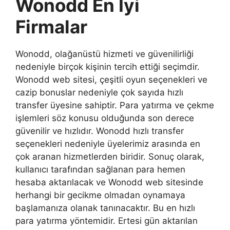
Wonodd En İyi
Firmalar
Wonodd, olağanüstü hizmeti ve güvenilirliği
nedeniyle birçok kişinin tercih ettiği seçimdir.
Wonodd web sitesi, çeşitli oyun seçenekleri ve
cazip bonuslar nedeniyle çok sayıda hızlı
transfer üyesine sahiptir. Para yatırma ve çekme
işlemleri söz konusu olduğunda son derece
güvenilir ve hızlıdır. Wonodd hızlı transfer
seçenekleri nedeniyle üyelerimiz arasında en
çok aranan hizmetlerden biridir. Sonuç olarak,
kullanıcı tarafından sağlanan para hemen
hesaba aktarılacak ve Wonodd web sitesinde
herhangi bir gecikme olmadan oynamaya
başlamanıza olanak tanınacaktır. Bu en hızlı
para yatırma yöntemidir. Ertesi gün aktarılan