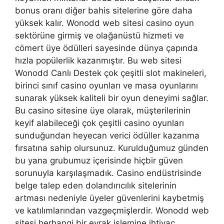
bonus oranı diğer bahis sitelerine göre daha
yüksek kalır. Wonodd web sitesi casino oyun
sektörüne girmiş ve olağanüstü hizmeti ve
cömert üye ödülleri sayesinde dünya çapında
hızla popülerlik kazanmıştır. Bu web sitesi
Wonodd Canlı Destek çok çeşitli slot makineleri,
birinci sınıf casino oyunları ve masa oyunlarını
sunarak yüksek kaliteli bir oyun deneyimi sağlar.
Bu casino sitesine üye olarak, müşterilerinin
keyif alabileceği çok çeşitli casino oyunları
sunduğundan heyecan verici ödüller kazanma
fırsatına sahip olursunuz. Kurulduğumuz günden
bu yana grubumuz içerisinde hiçbir güven
sorunuyla karşılaşmadık. Casino endüstrisinde
belge talep eden dolandırıcılık sitelerinin
artması nedeniyle üyeler güvenlerini kaybetmiş
ve katılımlarından vazgeçmişlerdir. Wonodd web
sitesi herhangi bir evrak işlemine ihtiyaç