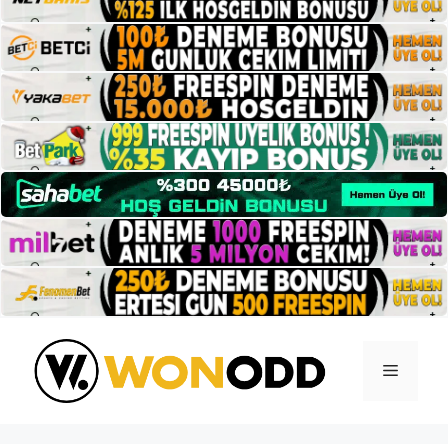
İçeriğe
atla
Menü