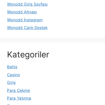
Wonodd Giriş Sayfası
Wonodd Altyapı
Wonodd İnstagram
Wonodd Canlı Destek
Kategoriler
Bahis
Casino
Giriş
Para Çekme
Para Yatırma