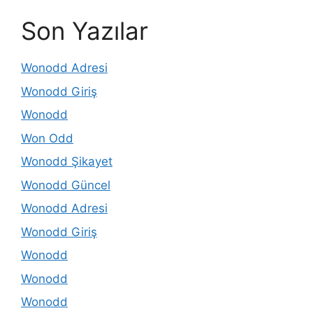
Son Yazılar
Wonodd Adresi
Wonodd Giriş
Wonodd
Won Odd
Wonodd Şikayet
Wonodd Güncel
Wonodd Adresi
Wonodd Giriş
Wonodd
Wonodd
Wonodd