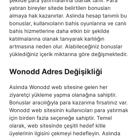
şekilde para yatırmalarına olanak tanır. Para
yatıran bireyler sitede belirtilen bonusları
almaya hak kazanırlar. Aslında hesap tanımlı bu
bonuslar, kullanıcıların bahis oyunlarına ve canlı
bahis hizmetlerine daha etkin bir şekilde
katılmalarına olanak tanıyarak karlılığın
artmasına neden olur. Alabileceğiniz bonuslar
yüklediğiniz içerik miktarına göre değişmektedir.
Wonodd Adres Değişikliği
Aslında Wonodd web sitesine gelen her
ziyaretçi yükleme yapma olanağına sahiptir.
Bonuslar aracılığıyla para kazanma fırsatınız var.
Wonodd web sitesinin kullanıcıları para yatırmak
için birden fazla seçeneğe sahiptir. Temel
olarak, web sitesinde çeşitli hedef kitle
üyelerinin ilgisini çekmeyi hedefleyin. Aslında