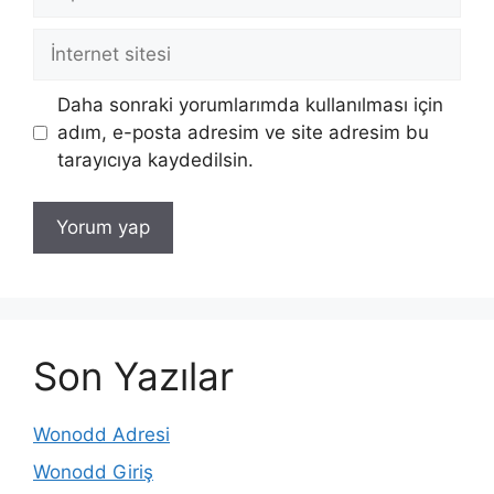
posta
İnternet
sitesi
Daha sonraki yorumlarımda kullanılması için
adım, e-posta adresim ve site adresim bu
tarayıcıya kaydedilsin.
Son Yazılar
Wonodd Adresi
Wonodd Giriş