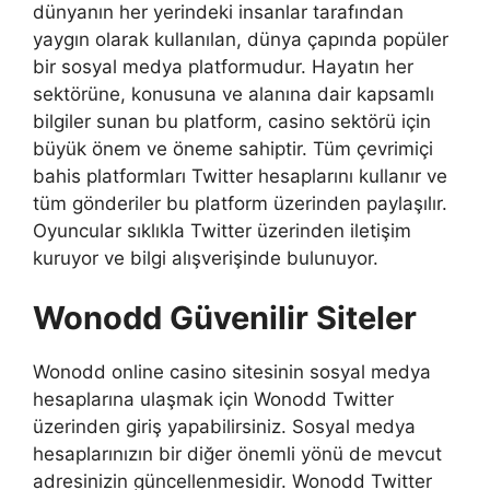
dünyanın her yerindeki insanlar tarafından
yaygın olarak kullanılan, dünya çapında popüler
bir sosyal medya platformudur. Hayatın her
sektörüne, konusuna ve alanına dair kapsamlı
bilgiler sunan bu platform, casino sektörü için
büyük önem ve öneme sahiptir. Tüm çevrimiçi
bahis platformları Twitter hesaplarını kullanır ve
tüm gönderiler bu platform üzerinden paylaşılır.
Oyuncular sıklıkla Twitter üzerinden iletişim
kuruyor ve bilgi alışverişinde bulunuyor.
Wonodd Güvenilir Siteler
Wonodd online casino sitesinin sosyal medya
hesaplarına ulaşmak için Wonodd Twitter
üzerinden giriş yapabilirsiniz. Sosyal medya
hesaplarınızın bir diğer önemli yönü de mevcut
adresinizin güncellenmesidir. Wonodd Twitter