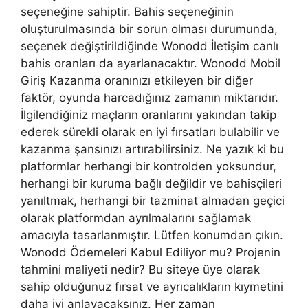
seçeneğine sahiptir. Bahis seçeneğinin
oluşturulmasında bir sorun olması durumunda,
seçenek değiştirildiğinde Wonodd İletişim canlı
bahis oranları da ayarlanacaktır. Wonodd Mobil
Giriş Kazanma oranınızı etkileyen bir diğer
faktör, oyunda harcadığınız zamanın miktarıdır.
İlgilendiğiniz maçların oranlarını yakından takip
ederek sürekli olarak en iyi fırsatları bulabilir ve
kazanma şansınızı artırabilirsiniz. Ne yazık ki bu
platformlar herhangi bir kontrolden yoksundur,
herhangi bir kuruma bağlı değildir ve bahisçileri
yanıltmak, herhangi bir tazminat almadan geçici
olarak platformdan ayrılmalarını sağlamak
amacıyla tasarlanmıştır. Lütfen konumdan çıkın.
Wonodd Ödemeleri Kabul Ediliyor mu? Projenin
tahmini maliyeti nedir? Bu siteye üye olarak
sahip olduğunuz fırsat ve ayrıcalıkların kıymetini
daha iyi anlayacaksınız. Her zaman