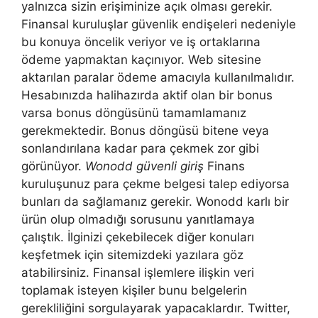
yalnızca sizin erişiminize açık olması gerekir.
Finansal kuruluşlar güvenlik endişeleri nedeniyle
bu konuya öncelik veriyor ve iş ortaklarına
ödeme yapmaktan kaçınıyor. Web sitesine
aktarılan paralar ödeme amacıyla kullanılmalıdır.
Hesabınızda halihazırda aktif olan bir bonus
varsa bonus döngüsünü tamamlamanız
gerekmektedir. Bonus döngüsü bitene veya
sonlandırılana kadar para çekmek zor gibi
görünüyor.
Wonodd güvenli giriş
Finans
kuruluşunuz para çekme belgesi talep ediyorsa
bunları da sağlamanız gerekir. Wonodd karlı bir
ürün olup olmadığı sorusunu yanıtlamaya
çalıştık. İlginizi çekebilecek diğer konuları
keşfetmek için sitemizdeki yazılara göz
atabilirsiniz. Finansal işlemlere ilişkin veri
toplamak isteyen kişiler bunu belgelerin
gerekliliğini sorgulayarak yapacaklardır. Twitter,