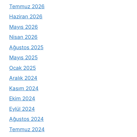
Temmuz 2026
Haziran 2026
Mayıs 2026
Nisan 2026
Ağustos 2025
Mayıs 2025
Ocak 2025
Aralık 2024
Kasım 2024
Ekim 2024
Eylül 2024
Ağustos 2024
Temmuz 2024