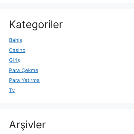
Kategoriler
Bahis
Casino
Giriş
Para Çekme
Para Yatırma
Tv
Arşivler